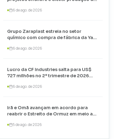
petróleo até 2030
6 de ago. de 2026
Grupo Zaraplast estreia no setor
químico com compra de fábrica da Yara
em Paulínia
6 de ago. de 2026
Lucro da CF Industries salta para US$
727 milhões no 2º trimestre de 2026
com alta nos preços
6 de ago. de 2026
Irã e Omã avançam em acordo para
reabrir o Estreito de Ormuz em meio a
negociações com os EUA
5 de ago. de 2026