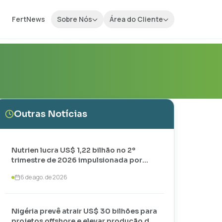
FertNews
Sobre Nós
Área do Cliente
Outras Notícias
Nutrien lucra US$ 1,22 bilhão no 2º
trimestre de 2026 impulsionada por
vendas recordes de potássio
6 de ago. de 2026
Nigéria prevê atrair US$ 30 bilhões para
projetos offshore e elevar produção de