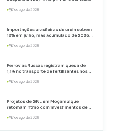
de 2026 e somam apenas 74,3 mil
7 de ago. de 2026
toneladas
Importações brasileiras de ureia sobem
12% em julho, mas acumulado de 2026
recua 24,7%
7 de ago. de 2026
Ferrovias Russas registram queda de
1,1% no transporte de fertilizantes nos
primeiros sete meses de 2026
7 de ago. de 2026
Projetos de GNL em Moçambique
retomam ritmo com investimentos de
US$ 35 bilhões liderados por
7 de ago. de 2026
TotalEnergies e ExxonMobil