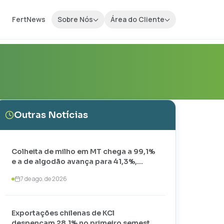
FertNews
Sobre Nós
Área do Cliente
Outras Notícias
Colheita de milho em MT chega a 99,1%
e a de algodão avança para 41,3%,
aponta IMEA
7 de ago. de 2026
Exportações chilenas de KCl
despencam 28,1% no primeiro semestre