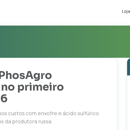
Loja
a PhosAgro
no primeiro
26
nos custos com enxofre e ácido sulfúrico
s da produtora russa