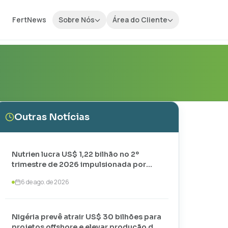
FertNews
Sobre Nós
Área do Cliente
Outras Notícias
Nutrien lucra US$ 1,22 bilhão no 2º
trimestre de 2026 impulsionada por
vendas recordes de potássio
6 de ago. de 2026
Nigéria prevê atrair US$ 30 bilhões para
projetos offshore e elevar produção de