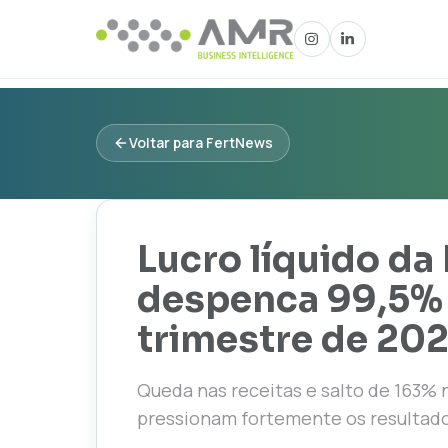
Voltar para FertNews
Lucro líquido d
despenca 99,5% 
trimestre de 20
Queda nas receitas e salto de 163% 
pressionam fortemente os resultado