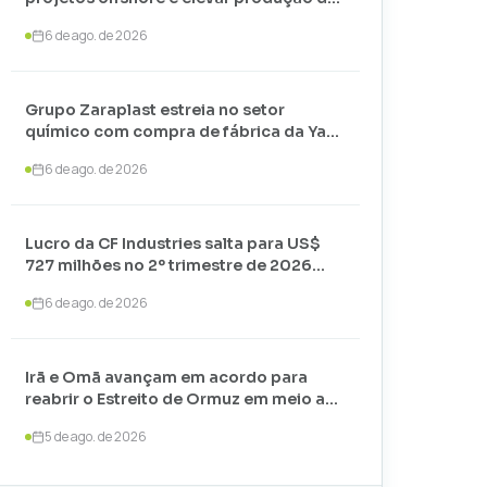
petróleo até 2030
6 de ago. de 2026
Grupo Zaraplast estreia no setor
químico com compra de fábrica da Yara
em Paulínia
6 de ago. de 2026
Lucro da CF Industries salta para US$
727 milhões no 2º trimestre de 2026
com alta nos preços
6 de ago. de 2026
Irã e Omã avançam em acordo para
reabrir o Estreito de Ormuz em meio a
negociações com os EUA
5 de ago. de 2026