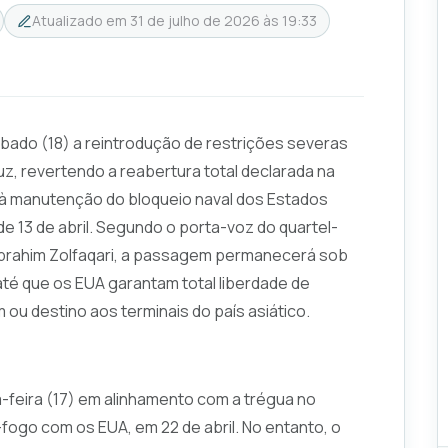
Atualizado em
31 de julho de 2026 às 19:33
ábado (18) a reintrodução de restrições severas
uz, revertendo a reabertura total declarada na
 à manutenção do bloqueio naval dos Estados
e 13 de abril. Segundo o porta-voz do quartel-
 Ebrahim Zolfaqari, a passagem permanecerá sob
até que os EUA garantam total liberdade de
 destino aos terminais do país asiático.
a-feira (17) em alinhamento com a trégua no
-fogo com os EUA, em 22 de abril. No entanto, o