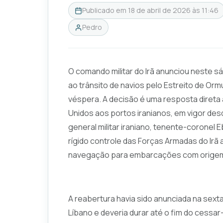
Publicado em
18 de abril de 2026 às 11:46
Pedro
O comando militar do Irã anunciou neste s
ao trânsito de navios pelo Estreito de Orm
véspera. A decisão é uma resposta direta
Unidos aos portos iranianos, em vigor desd
general militar iraniano, tenente-coronel
rígido controle das Forças Armadas do Irã 
navegação para embarcações com origem ou
A reabertura havia sido anunciada na sext
Líbano e deveria durar até o fim do cessar