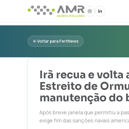
Voltar para FertNews
Irã recua e volta 
Estreito de Ormu
manutenção do 
Após breve janela que permitiu a pa
exige fim das sanções navais america