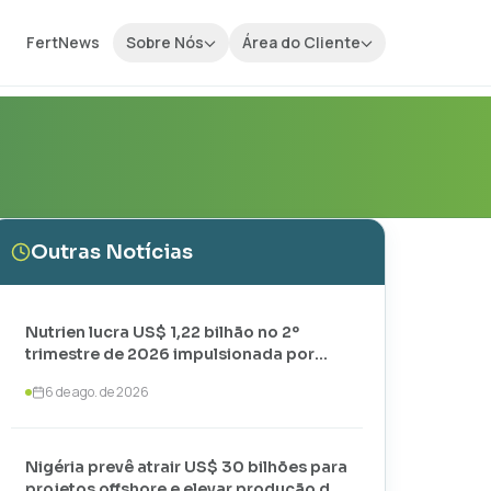
FertNews
Sobre Nós
Área do Cliente
Outras Notícias
Nutrien lucra US$ 1,22 bilhão no 2º
trimestre de 2026 impulsionada por
vendas recordes de potássio
6 de ago. de 2026
Nigéria prevê atrair US$ 30 bilhões para
projetos offshore e elevar produção de