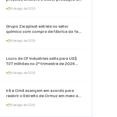
petróleo até 2030
6 de ago. de 2026
Grupo Zaraplast estreia no setor
químico com compra de fábrica da Yara
em Paulínia
6 de ago. de 2026
Lucro da CF Industries salta para US$
727 milhões no 2º trimestre de 2026
com alta nos preços
6 de ago. de 2026
Irã e Omã avançam em acordo para
reabrir o Estreito de Ormuz em meio a
negociações com os EUA
5 de ago. de 2026