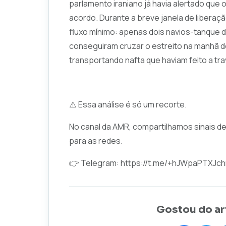
parlamento iraniano já havia alertado que 
acordo. Durante a breve janela de libera
fluxo mínimo: apenas dois navios-tanque 
conseguiram cruzar o estreito na manhã 
transportando nafta que haviam feito a tr
⚠️ Essa análise é só um recorte.
No canal da AMR, compartilhamos sinais d
para as redes.
👉 Telegram:
https://t.me/+hJWpaPTXJc
Gostou do ar