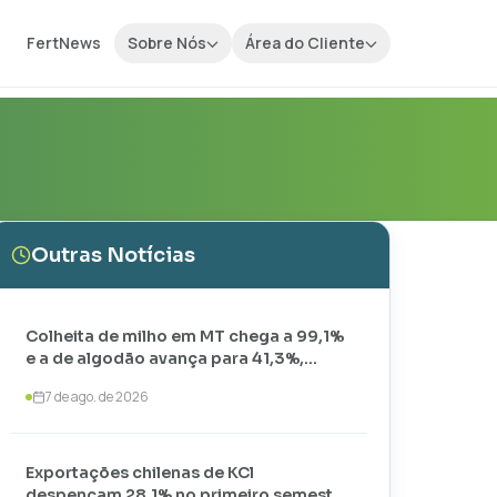
FertNews
Sobre Nós
Área do Cliente
Outras Notícias
Colheita de milho em MT chega a 99,1%
e a de algodão avança para 41,3%,
aponta IMEA
7 de ago. de 2026
Exportações chilenas de KCl
despencam 28,1% no primeiro semestre