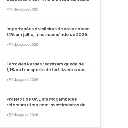
de 2026 e somam apenas 74,3 mil
7 de ago. de 2026
toneladas
Importações brasileiras de ureia sobem
12% em julho, mas acumulado de 2026
recua 24,7%
7 de ago. de 2026
Ferrovias Russas registram queda de
1,1% no transporte de fertilizantes nos
primeiros sete meses de 2026
7 de ago. de 2026
Projetos de GNL em Moçambique
retomam ritmo com investimentos de
US$ 35 bilhões liderados por
7 de ago. de 2026
TotalEnergies e ExxonMobil