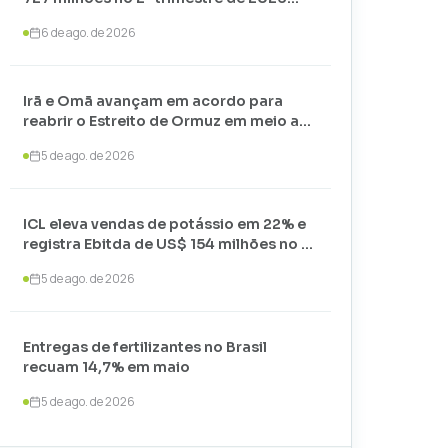
com alta nos preços
6 de ago. de 2026
Irã e Omã avançam em acordo para
reabrir o Estreito de Ormuz em meio a
negociações com os EUA
5 de ago. de 2026
ICL eleva vendas de potássio em 22% e
registra Ebitda de US$ 154 milhões no 2º
trimestre de 2026
5 de ago. de 2026
Entregas de fertilizantes no Brasil
recuam 14,7% em maio
5 de ago. de 2026