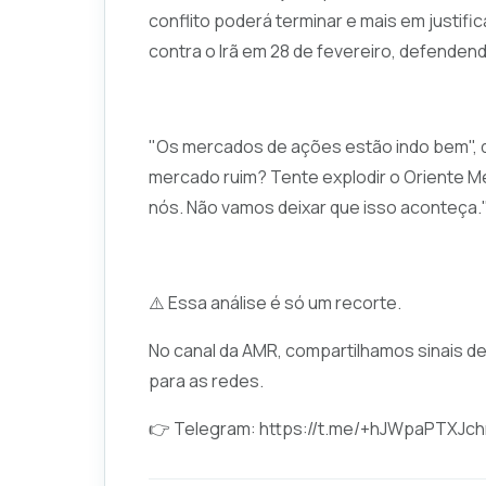
conflito poderá terminar e mais em justific
contra o Irã em 28 de fevereiro, defendend
"Os mercados de ações estão indo bem", d
mercado ruim? Tente explodir o Oriente Mé
nós. Não vamos deixar que isso aconteça.
⚠️ Essa análise é só um recorte.
No canal da AMR, compartilhamos sinais d
para as redes.
👉 Telegram:
https://t.me/+hJWpaPTXJc