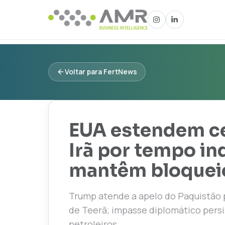
Voltar para FertNews
EUA estendem c
Irã por tempo i
mantêm bloqueio
Trump atende a apelo do Paquistão p
de Teerã; impasse diplomático pers
petroleiros