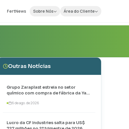
FertNews
Sobre Nós
Área do Cliente
Outras Notícias
Grupo Zaraplast estreia no setor
químico com compra de fábrica da Yara
em Paulínia
6 de ago. de 2026
Lucro da CF Industries salta para US$
727 milhões no 2º trimestre de 2026