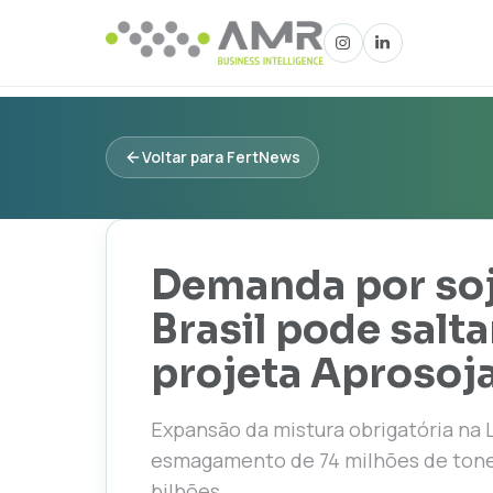
Voltar para FertNews
Demanda por soj
Brasil pode salt
projeta Aproso
Expansão da mistura obrigatória na L
esmagamento de 74 milhões de tonel
bilhões