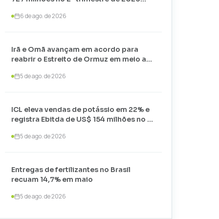
com alta nos preços
6 de ago. de 2026
Irã e Omã avançam em acordo para
reabrir o Estreito de Ormuz em meio a
negociações com os EUA
5 de ago. de 2026
ICL eleva vendas de potássio em 22% e
registra Ebitda de US$ 154 milhões no 2º
trimestre de 2026
5 de ago. de 2026
Entregas de fertilizantes no Brasil
recuam 14,7% em maio
5 de ago. de 2026