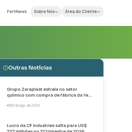
FertNews
Sobre Nós
Área do Cliente
Outras Notícias
Grupo Zaraplast estreia no setor
químico com compra de fábrica da Yara
em Paulínia
6 de ago. de 2026
Lucro da CF Industries salta para US$
727 milhões no 2º trimestre de 2026