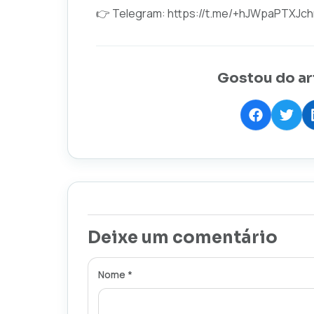
👉 Telegram:
https://t.me/+hJWpaPTXJc
Gostou do ar
Deixe um comentário
Nome *