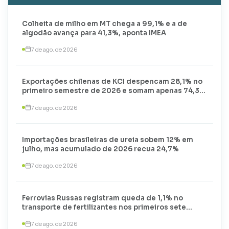
Colheita de milho em MT chega a 99,1% e a de
algodão avança para 41,3%, aponta IMEA
7 de ago. de 2026
Exportações chilenas de KCl despencam 28,1% no
primeiro semestre de 2026 e somam apenas 74,3
mil toneladas
7 de ago. de 2026
Importações brasileiras de ureia sobem 12% em
julho, mas acumulado de 2026 recua 24,7%
7 de ago. de 2026
Ferrovias Russas registram queda de 1,1% no
transporte de fertilizantes nos primeiros sete
meses de 2026
7 de ago. de 2026