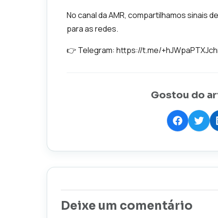
No canal da AMR, compartilhamos sinais d
para as redes.
👉 Telegram: https://t.me/+hJWpaPTXJc
Gostou do ar
Deixe um comentário