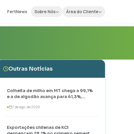
FertNews
Sobre Nós
Área do Cliente
Outras Notícias
Colheita de milho em MT chega a 99,1%
e a de algodão avança para 41,3%,
aponta IMEA
7 de ago. de 2026
Exportações chilenas de KCl
despencam 28,1% no primeiro semestre