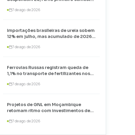
de 2026 e somam apenas 74,3 mil
7 de ago. de 2026
toneladas
Importações brasileiras de ureia sobem
12% em julho, mas acumulado de 2026
recua 24,7%
7 de ago. de 2026
Ferrovias Russas registram queda de
1,1% no transporte de fertilizantes nos
primeiros sete meses de 2026
7 de ago. de 2026
Projetos de GNL em Moçambique
retomam ritmo com investimentos de
US$ 35 bilhões liderados por
7 de ago. de 2026
TotalEnergies e ExxonMobil