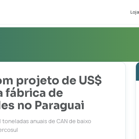
Loja
m projeto de US$
 fábrica de
des no Paraguai
l toneladas anuais de CAN de baixo
ercosul