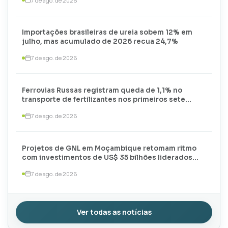
7 de ago. de 2026
Importações brasileiras de ureia sobem 12% em
julho, mas acumulado de 2026 recua 24,7%
7 de ago. de 2026
Ferrovias Russas registram queda de 1,1% no
transporte de fertilizantes nos primeiros sete
meses de 2026
7 de ago. de 2026
Projetos de GNL em Moçambique retomam ritmo
com investimentos de US$ 35 bilhões liderados
por TotalEnergies e ExxonMobil
7 de ago. de 2026
Ver todas as notícias